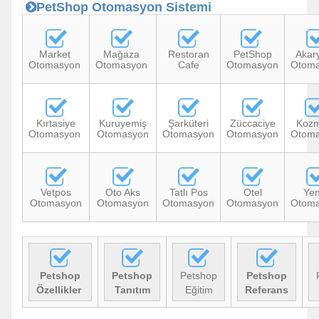
PetShop Otomasyon Sistemi
Market
Mağaza
Restoran
PetShop
Akary
Otomasyon
Otomasyon
Cafe
Otomasyon
Otom
Kırtasiye
Kuruyemiş
Şarküteri
Züccaciye
Kozm
Otomasyon
Otomasyon
Otomasyon
Otomasyon
Otom
Vetpos
Oto Aks
Tatlı Pos
Otel
Ye
Otomasyon
Otomasyon
Otomasyon
Otomasyon
Otom
Petshop
Petshop
Petshop
Petshop
Özellikler
Tanıtım
Eğitim
Referans