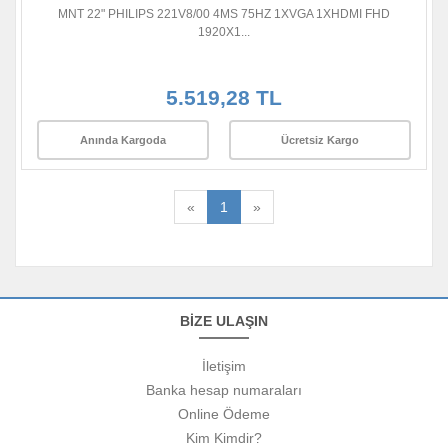
MNT 22" PHILIPS 221V8/00 4MS 75HZ 1XVGA 1XHDMI FHD
1920X1...
5.519,28 TL
Anında Kargoda
Ücretsiz Kargo
«
1
»
BİZE ULAŞIN
İletişim
Banka hesap numaraları
Online Ödeme
Kim Kimdir?