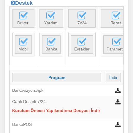
Destek
Driver
Yardım
7x24
Terazi
Mobil
Banka
Evraklar
Parametre
Program
İndir
V
Barkovizyon.Ap
k
Canlı Destek
7/24
Kurulum Öncesi Yapılandırma Dosyası İndir
BarkoPOS