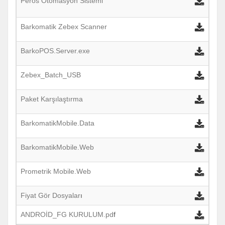
Peros Otomasyon Sistemi
Barkomatik Zebex Scanner
BarkoPOS.Server.exe
Zebex_Batch_USB
Paket Karşılaştırma
BarkomatikMobile.Data
BarkomatikMobile.Web
Prometrik Mobile.Web
Fiyat Gör Dosyalar
ı
ANDROİD_FG KURULUM.pd
f