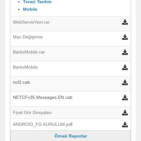
Terazi Yardım
Mobile
WebServisYeni.rar
Mac Değişirme
BarkoMobile.ra
r
BarkoMobile
ncf2.cab
NETCFv35.Messages.EN.cab
Fiyat Gör Dosyalar
ı
ANDROİD_FG KURULUM.pd
f
Örnek Raporlar