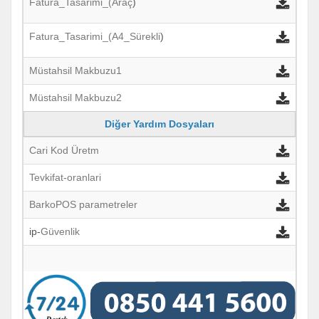
Fatura_Tasarimi_(Araç
)
Fatura_Tasarimi_(A4_Sürekli
)
Müstahsil Makbuzu1
Müstahsil Makbuzu2
Diğer Yardım Dosyaları
Cari Kod Üretm
Tevkifat-oranlari
BarkoPOS parametreler
ip-
Güvenlik