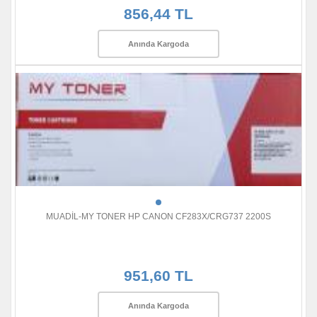
856,44 TL
Anında Kargoda
MUADİL-MY TONER HP CANON CF283X/CRG737 2200S
951,60 TL
Anında Kargoda