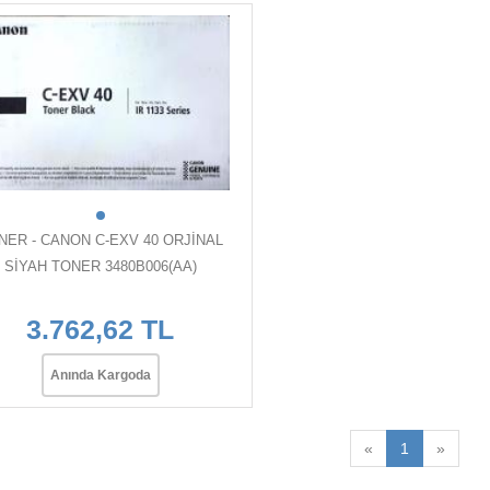
NER - CANON C-EXV 40 ORJİNAL
SİYAH TONER 3480B006(AA)
3.762,62 TL
Anında Kargoda
«
1
»