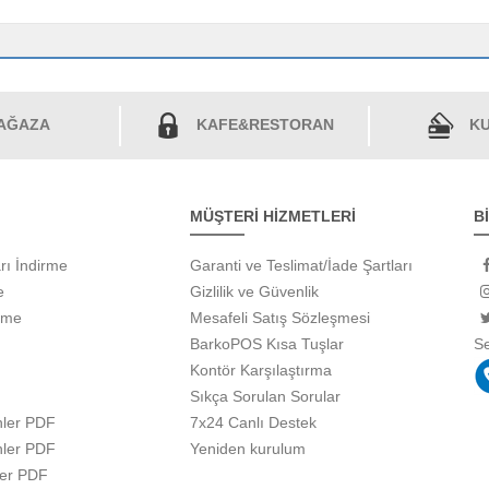
AĞAZA
KAFE&RESTORAN
KU
MÜŞTERİ HİZMETLERİ
B
rı İndirme
Garanti ve Teslimat/İade Şartları
e
Gizlilik ve Güvenlik
rme
Mesafeli Satış Sözleşmesi
BarkoPOS Kısa Tuşlar
S
Kontör Karşılaştırma
Sıkça Sorulan Sorular
ler PDF
7x24 Canlı Destek
ler PDF
Yeniden kurulum
ler PDF