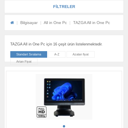
FİLTRELER
Bilgisayar
All in One Pc
TAZGA All in One Pc
TAZGA All in One Pc için 16 çeşit ürün listelenmektedir.
Standart Sıralama
A-Z
Azalan fiyat
Artan Fiyat