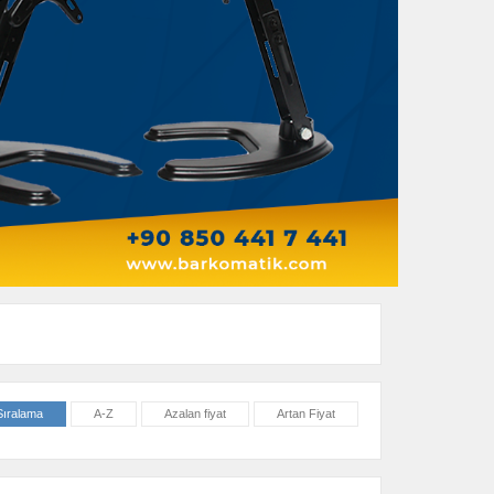
Sıralama
A-Z
Azalan fiyat
Artan Fiyat