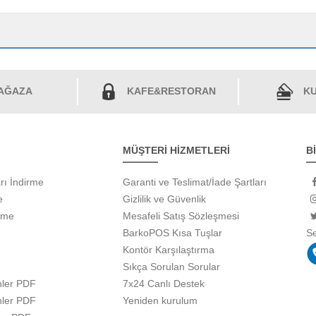
AĞAZA
KAFE&RESTORAN
KU
MÜŞTERİ HİZMETLERİ
B
rı İndirme
Garanti ve Teslimat/İade Şartları
e
Gizlilik ve Güvenlik
rme
Mesafeli Satış Sözleşmesi
BarkoPOS Kısa Tuşlar
S
Kontör Karşılaştırma
Sıkça Sorulan Sorular
ler PDF
7x24 Canlı Destek
ler PDF
Yeniden kurulum