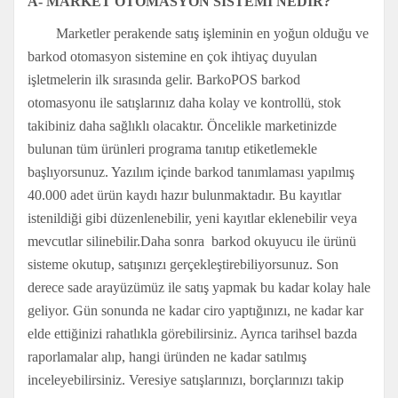
A- MARKET OTOMASYON SİSTEMİ NEDİR?
Marketler perakende satış işleminin en yoğun olduğu ve
barkod otomasyon sistemine en çok ihtiyaç duyulan
işletmelerin ilk sırasında gelir. BarkoPOS barkod
otomasyonu ile satışlarınız daha kolay ve kontrollü, stok
takibiniz daha sağlıklı olacaktır. Öncelikle marketinizde
bulunan tüm ürünleri programa tanıtıp etiketlemekle
başlıyorsunuz. Yazılım içinde barkod tanımlaması yapılmış
40.000 adet ürün kaydı hazır bulunmaktadır. Bu kayıtlar
istenildiği gibi düzenlenebilir, yeni kayıtlar eklenebilir veya
mevcutlar silinebilir.Daha sonra barkod okuyucu ile ürünü
sisteme okutup, satışınızı gerçekleştirebiliyorsunuz. Son
derece sade arayüzümüz ile satış yapmak bu kadar kolay hale
geliyor. Gün sonunda ne kadar ciro yaptığınızı, ne kadar kar
elde ettiğinizi rahatlıkla görebilirsiniz. Ayrıca tarihsel bazda
raporlamalar alıp, hangi üründen ne kadar satılmış
inceleyebilirsiniz. Veresiye satışlarınızı, borçlarınızı takip