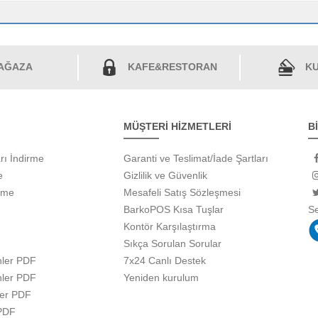
AĞAZA
KAFE&RESTORAN
KU
MÜŞTERİ HİZMETLERİ
B
rı İndirme
Garanti ve Teslimat/İade Şartları
e
Gizlilik ve Güvenlik
rme
Mesafeli Satış Sözleşmesi
BarkoPOS Kısa Tuşlar
S
Kontör Karşılaştırma
Sıkça Sorulan Sorular
ler PDF
7x24 Canlı Destek
ler PDF
Yeniden kurulum
ler PDF
 PDF