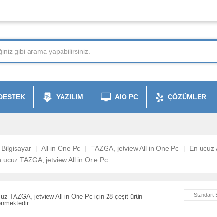
DESTEK
YAZILIM
AIO PC
ÇÖZÜMLER
Bilgisayar
All in One Pc
TAZGA, jetview All in One Pc
En ucuz 
 ucuz TAZGA, jetview All in One Pc
Standart 
uz TAZGA, jetview All in One Pc için 28 çeşit ürün
lenmektedir.