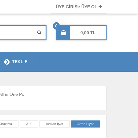
ÜYE GİRİŞİ
ÜYE OL
0,00
TEKLİF
All in One Pc
Sıralama
A-Z
Azalan fiyat
Artan Fiyat