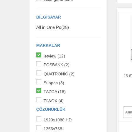
BILGISAYAR
All in One Pc(28)
MARKALAR
jetview (12)
POSBANK (2)
QUATRONIC (2)
15.6
Sunpos (8)
TAZGA (16)
TIWOX (4)
ÇÖZÜNÜRLÜK
Anı
1920x1080 HD
1366x768