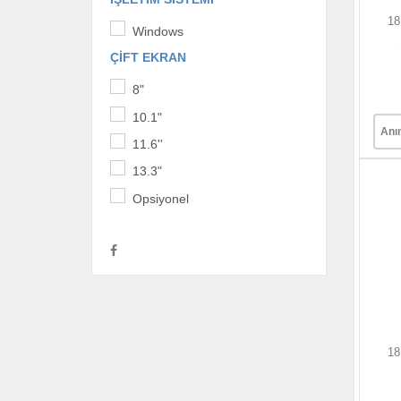
18
Windows
ÇIFT EKRAN
8"
10.1"
Anı
11.6''
13.3"
Opsiyonel
18