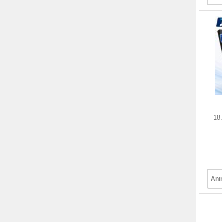
18
Anı