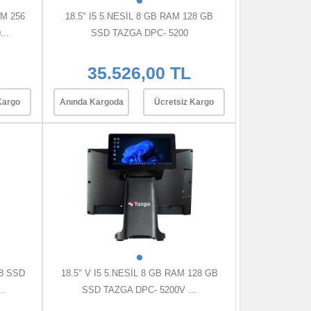
AM 256
18.5" I5 5.NESİL 8 GB RAM 128 GB
..
SSD TAZGA DPC- 5200
35.526,00 TL
Kargo
Anında Kargoda
Ücretsiz Kargo
28 SSD
18.5" V I5 5.NESİL 8 GB RAM 128 GB
..
SSD TAZGA DPC- 5200V ...