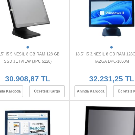
,5" İ5 5.NESİL 8 GB RAM 128 GB
18.5" I5 3.NESİL 8 GB RAM 12
SSD JETVİEW (JPC 5128)
TAZGA DPC-1850M
30.908,87 TL
32.231,25 TL
nda Kargoda
Ücretsiz Kargo
Anında Kargoda
Ücretsiz 