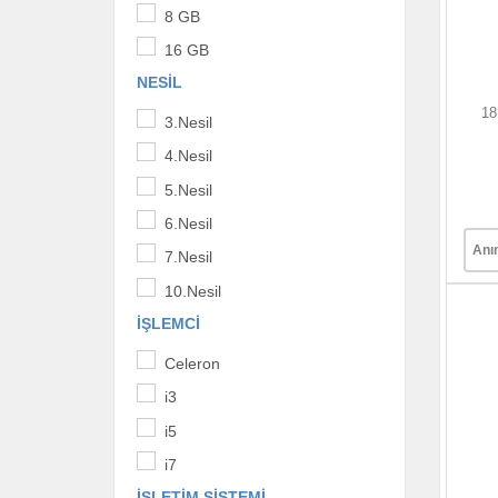
8 GB
16 GB
NESIL
18
3.Nesil
4.Nesil
5.Nesil
6.Nesil
Anı
7.Nesil
10.Nesil
İŞLEMCI
Celeron
i3
i5
i7
İŞLETIM SISTEMI