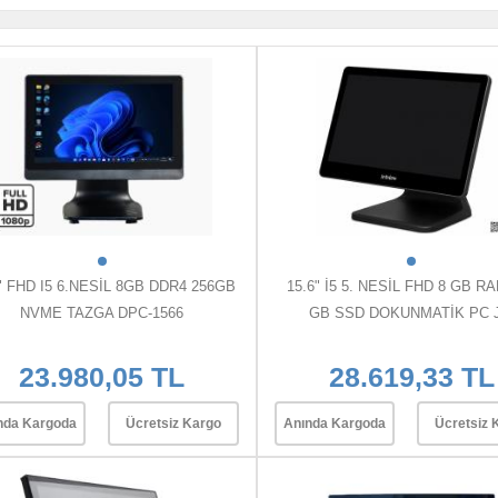
" FHD I5 6.NESİL 8GB DDR4 256GB
15.6" İ5 5. NESİL FHD 8 GB R
NVME TAZGA DPC-1566
GB SSD DOKUNMATİK PC J.
23.980,05 TL
28.619,33 TL
nda Kargoda
Ücretsiz Kargo
Anında Kargoda
Ücretsiz 