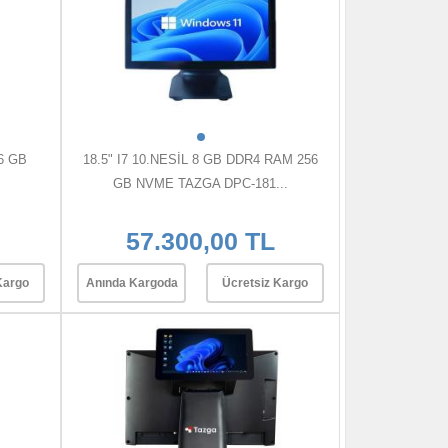
6 GB
18.5" I7 10.NESİL 8 GB DDR4 RAM 256
GB NVME TAZGA DPC-181...
57.300,00 TL
Kargo
Anında Kargoda
Ücretsiz Kargo