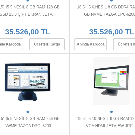
,5" İ5 5.NESİL 8 GB RAM 128 GB
18.5" I5 6.NESİL 8 GB DDR4 R
SSD 13.3 ÇİFT EKRAN JETV...
GB NVME TAZGA DPC-6200.
35.526,00 TL
35.526,00 TL
nda Kargoda
Ücretsiz Kargo
Anında Kargoda
Ücretsiz 
.5" I5 5.NESİL 8 GB RAM 256 GB
18.5" İ5 10.NESİL 8 GB RAM 1
NWME TAZGA DPC- 5200
VGA HDMI JETVIEW JPC-.