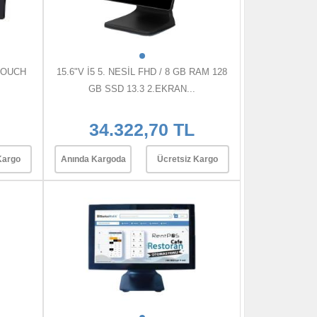
 TOUCH
15.6"V İ5 5. NESİL FHD / 8 GB RAM 128
GB SSD 13.3 2.EKRAN...
34.322,70 TL
Kargo
Anında Kargoda
Ücretsiz Kargo