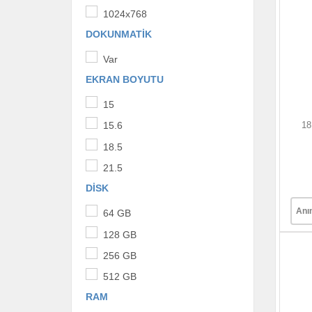
1024x768
DOKUNMATIK
Var
EKRAN BOYUTU
15
18
15.6
18.5
21.5
DISK
Anı
64 GB
128 GB
256 GB
512 GB
RAM