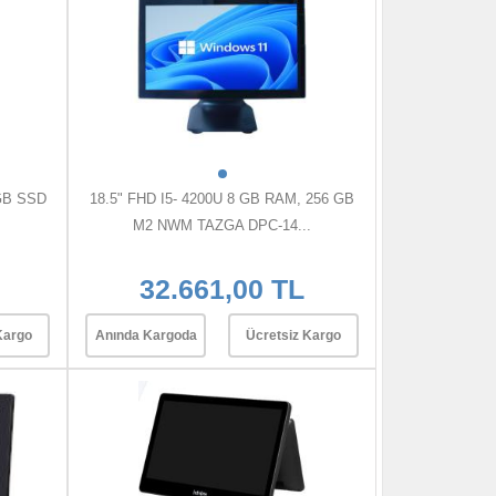
8GB SSD
18.5" FHD I5- 4200U 8 GB RAM, 256 GB
M2 NWM TAZGA DPC-14...
32.661,00 TL
Kargo
Anında Kargoda
Ücretsiz Kargo