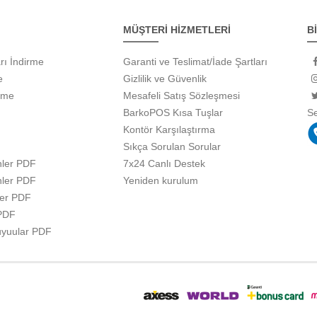
MÜŞTERİ HİZMETLERİ
B
rı İndirme
Garanti ve Teslimat/İade Şartları
e
Gizlilik ve Güvenlik
rme
Mesafeli Satış Sözleşmesi
BarkoPOS Kısa Tuşlar
S
Kontör Karşılaştırma
Sıkça Sorulan Sorular
ler PDF
7x24 Canlı Destek
ler PDF
Yeniden kurulum
ler PDF
 PDF
uyuular PDF