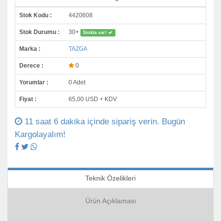
Stok Kodu :
4420608
Stok Durumu :
30+
Stokta var!
Marka :
TAZGA
Derece :
0
Yorumlar :
0 Adet
Fiyat :
65,00 USD + KDV
11 saat 6 dakika içinde sipariş verin. Bugün
Kargolayalım!
Teknik Özelikleri
Ürün Açıklaması