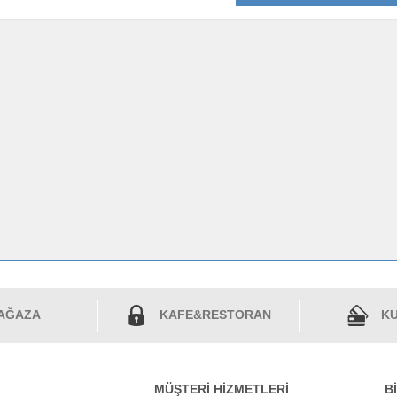
AĞAZA
KAFE&RESTORAN
KU
MÜŞTERİ HİZMETLERİ
B