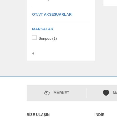
OT/VT AKSESUARLARI
MARKALAR
Sunpos (1)
MARKET
M
BİZE ULAŞIN
İNDİR