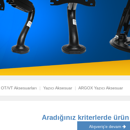
OT/VT Aksesuarları
Yazıcı Aksesuar
ARGOX Yazıcı Aksesuar
Aradığınız kriterlerde ürü
Alışveriş'e devam