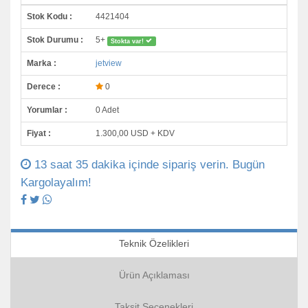
Stok Kodu :
4421404
Stok Durumu :
5+
Stokta var!
Marka :
jetview
Derece :
0
Yorumlar :
0 Adet
Fiyat :
1.300,00 USD + KDV
13 saat 35 dakika içinde sipariş verin. Bugün
Kargolayalım!
Teknik Özelikleri
Ürün Açıklaması
Taksit Seçenekleri