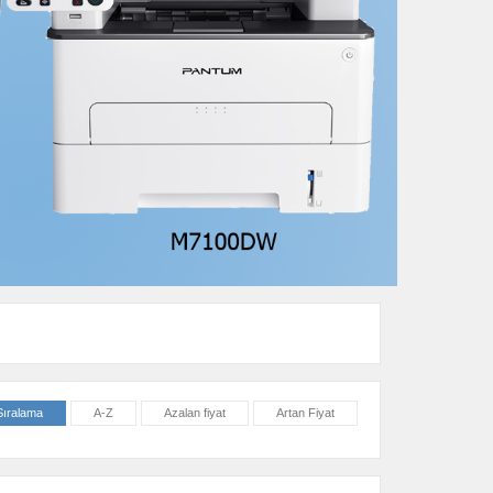
Sıralama
A-Z
Azalan fiyat
Artan Fiyat