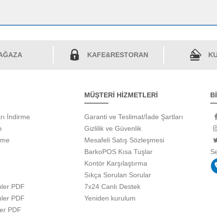
AĞAZA
KAFE&RESTORAN
KU
MÜŞTERİ HİZMETLERİ
B
rı İndirme
Garanti ve Teslimat/İade Şartları
e
Gizlilik ve Güvenlik
rme
Mesafeli Satış Sözleşmesi
BarkoPOS Kısa Tuşlar
S
Kontör Karşılaştırma
Sıkça Sorulan Sorular
ler PDF
7x24 Canlı Destek
ler PDF
Yeniden kurulum
ler PDF