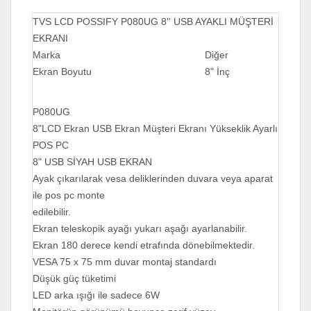
TVS LCD POSSIFY P080UG 8'' USB AYAKLI MÜŞTERİ
EKRANI
Marka
Diğer
Ekran Boyutu
8" İnç
P080UG
8"LCD Ekran USB Ekran Müşteri Ekranı Yükseklik Ayarlı
POS PC
8" USB SİYAH USB EKRAN
Ayak çıkarılarak vesa deliklerinden duvara veya aparat
ile pos pc monte
edilebilir.
Ekran teleskopik ayağı yukarı aşağı ayarlanabilir.
Ekran 180 derece kendi etrafında dönebilmektedir.
VESA 75 x 75 mm duvar montaj standardı
Düşük güç tüketimi
LED arka ışığı ile sadece 6W