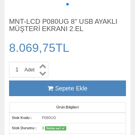
MNT-LCD P080UG 8" USB AYAKLI
MÜŞTERİ EKRANI 2.EL
8.069,75TL
Adet
Sepete Ekle
Ürün Bilgileri
Stok Kodu :
P080UG
Stok Durumu :
3
Stokta var!