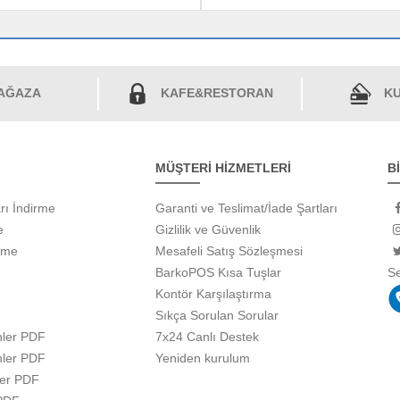
AĞAZA
KAFE&RESTORAN
KU
MÜŞTERİ HİZMETLERİ
B
rı İndirme
Garanti ve Teslimat/İade Şartları
e
Gizlilik ve Güvenlik
rme
Mesafeli Satış Sözleşmesi
BarkoPOS Kısa Tuşlar
S
Kontör Karşılaştırma
Sıkça Sorulan Sorular
ler PDF
7x24 Canlı Destek
ler PDF
Yeniden kurulum
ler PDF