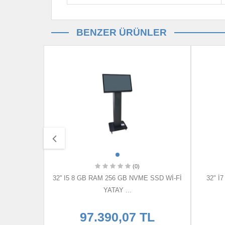
BENZER ÜRÜNLER
(0)
256 GB SSD
32'' I5 8 GB RAM 256 GB NVME SSD Wİ-Fİ
32" İ
YATAY ...
TL
97.390,07 TL