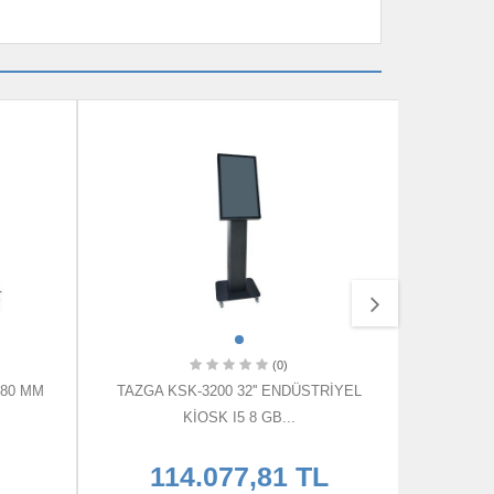
(0)
 80 MM
TAZGA KSK-3200 32'' ENDÜSTRİYEL
18.5" I7 
KİOSK I5 8 GB...
114.077,81 TL
9