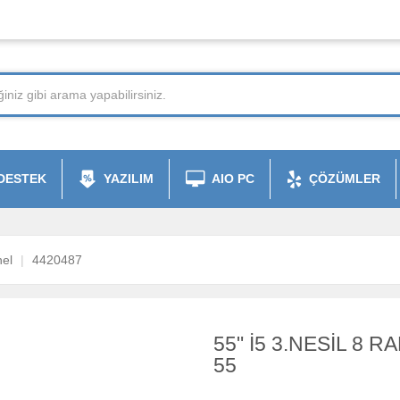
DESTEK
YAZILIM
AIO PC
ÇÖZÜMLER
el
4420487
55" İ5 3.NESİL 8 
55