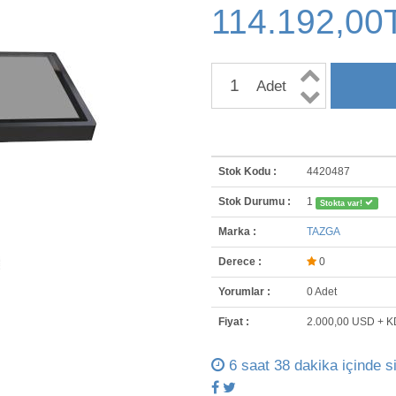
114.192,00
Adet
Stok Kodu :
4420487
Stok Durumu :
1
Stokta var!
Marka :
TAZGA
Derece :
0
Yorumlar :
0 Adet
Fiyat :
2.000,00 USD + 
6 saat 38 dakika içinde s