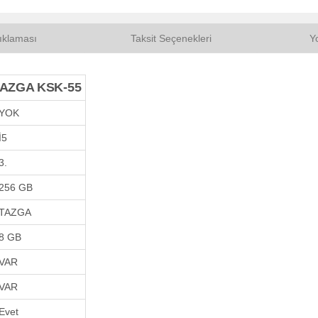
ıklaması
Taksit Seçenekleri
Y
 TAZGA KSK-55
YOK
İ5
3.
256 GB
TAZGA
8 GB
VAR
VAR
Evet