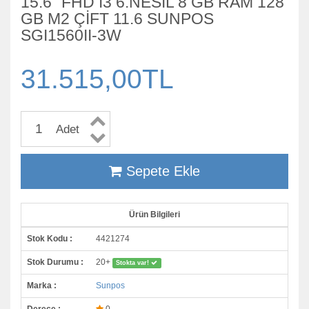
15.6¨ FHD İ3 6.NESİL 8 GB RAM 128
GB M2 ÇİFT 11.6 SUNPOS
SGI1560II-3W
31.515,00TL
Adet
Sepete Ekle
Ürün Bilgileri
Stok Kodu :
4421274
Stok Durumu :
20+
Stokta var!
Marka :
Sunpos