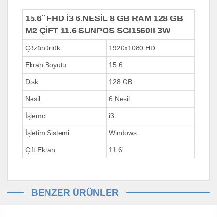
15.6¨ FHD İ3 6.NESİL 8 GB RAM 128 GB
M2 ÇİFT 11.6 SUNPOS SGI1560II-3W
Çözünürlük
1920x1080 HD
Ekran Boyutu
15.6
Disk
128 GB
Nesil
6.Nesil
İşlemci
i3
İşletim Sistemi
Windows
Çift Ekran
11.6''
BENZER ÜRÜNLER